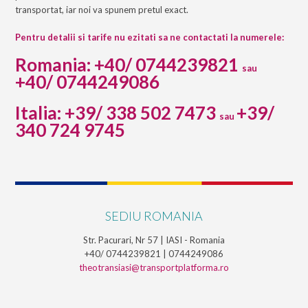
transportat, iar noi va spunem pretul exact.
Pentru detalii si tarife nu ezitati sa ne contactati la numerele:
Romania: +40/ 0744239821
sau
+40/ 0744249086
Italia: +39/ 338 502 7473
+39/
sau
340 724 9745
SEDIU ROMANIA
Str. Pacurari, Nr 57 | IASI - Romania
+40/ 0744239821 | 0744249086
theotransiasi@transportplatforma.ro