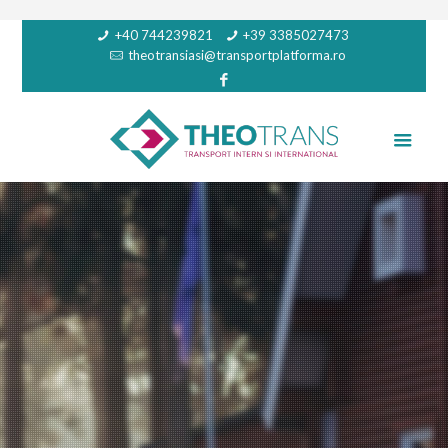
+40 744239821
+39 3385027473
theotransiasi@transportplatforma.ro