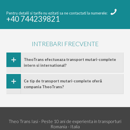
Pentru detalii si tarife nu ezitati sa ne contactati la numerele:
+40 744239821
INTREBARI FRECVENTE
TheoTrans efectueaza transport mutari-complete
intern si international?
Ce tip de transport mutari-complete oferă
compania TheoTrans?
Theo Trans Iasi - Peste 10 ani de experienta in transporturi
Romania - Italia