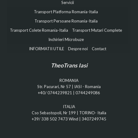
Servicii
Transport Platforma Romania-Italia
Transport Persoane Romania-Italia
Transport Colete Romania-Italia
Transport Mutari Complete
Inchirieri Microbuze
INFORMATII UTILE
Despre noi
Contact
TheoTrans Iasi
ROMANIA
Str. Pacurari, Nr 57 | IASI - Romania
+40/ 0744239821
|
0744249086
ITALIA
Cso Sebastopoli, Nr 199 | TORINO- Italia
+39/ 338 502 7473
Wind |
3407249745