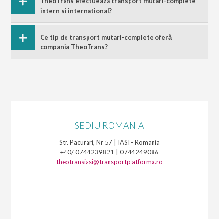
TheoTrans efectueaza transport mutari-complete
intern si international?
Ce tip de transport mutari-complete oferă
compania TheoTrans?
SEDIU ROMANIA
Str. Pacurari, Nr 57 | IASI - Romania
+40/ 0744239821 | 0744249086
theotransiasi@transportplatforma.ro