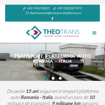
+40 744239821
+39 3385027473
theotransiasi@transportplatforma.ro
TRANSPORT PLATFORMA AUTO
ROMANIA - ITALIA
De peste
15 ani
asiguram transport platforma
auto
Romania - Italia
, avand un parc de
10
mijloace de transport,
9 milioane km
parcursi