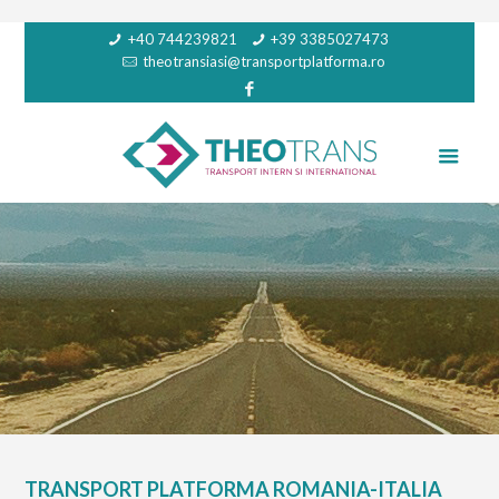
+40 744239821
+39 3385027473
theotransiasi@transportplatforma.ro
TRANSPORT PLATFORMA ROMANIA-ITALIA